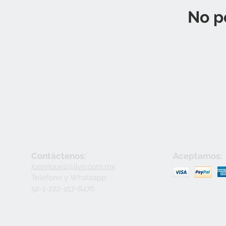
No p
Contáctenos:
Aceptamos:
jcenriquez@live.com.mx
Teléfono y
Whatsapp:
52-1-222-157-8476