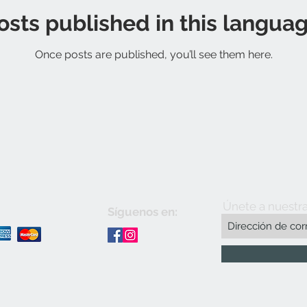
osts published in this languag
Once posts are published, you’ll see them here.
Únete a nuestra
Síguenos en: