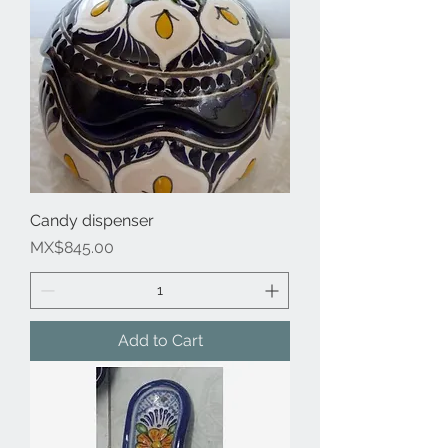
Candy dispenser
Price
MX$845.00
Add to Cart