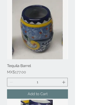
Tequila Barrel
Price
MX$177.00
Add to Cart