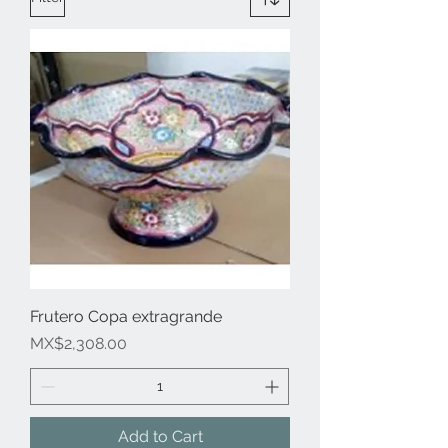
Frutero Copa extragrande
Price
MX$2,308.00
Add to Cart