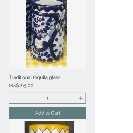
Traditional tequila glass
Price
MX$165.00
Add to Cart