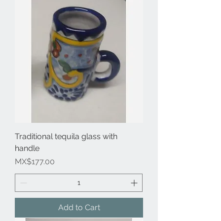
Traditional tequila glass with
handle
Price
MX$177.00
Add to Cart