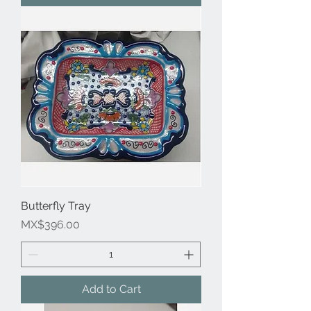
Butterfly Tray
Price
MX$396.00
Add to Cart