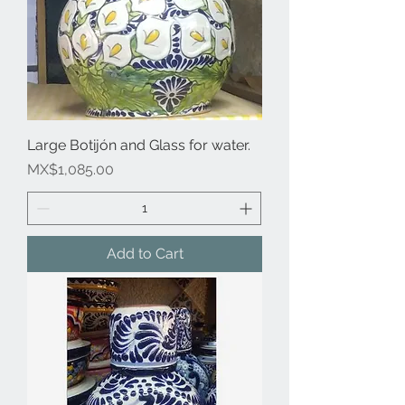
Large Botijón and Glass for water.
Price
MX$1,085.00
Add to Cart