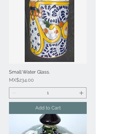
Small Water Glass.
Price
MX$234.00
Add to Cart