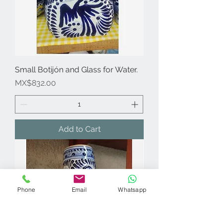
Small Botijón and Glass for Water.
Price
MX$832.00
Add to Cart
Phone
Email
Whatsapp