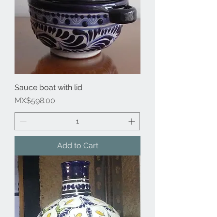
Sauce boat with lid
Price
MX$598.00
Add to Cart