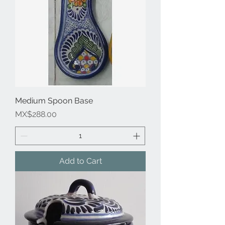
Medium Spoon Base
Price
MX$288.00
Add to Cart