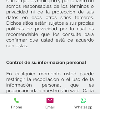
sitio al que es redirigido y por lo tanto no
somos responsables de los términos o
privacidad ni de la protección de sus
datos en esos otros sitios terceros.
Dichos sitios están sujetos a sus propias
políticas de privacidad por lo cual es
recomendable que los consulte para
confirmar que usted está de acuerdo
con estas.
Control de su información personal
En cualquier momento usted puede
restringir la recopilación o el uso de la
información personal que es
proporcionada a nuestro sitio web. Cada
vez que se le solicite rellenar un
formulario, como el de alta de usuario,
Phone
Email
Whatsapp
puede marcar o desmarcar la opción de
recibir información por correo
electrónico. En caso de que haya
marcado la opción de recibir nuestro
boletín o publicidad usted puede
cancelarla en cualquier momento.