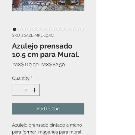
SKU: 20AZL-MRL-10.5C
Azulejo prensado
10.5 cm para Mural.
Regular
Sale
 MX$110.00 
MX$82.50
Price
Price
Quantity
*
Add to Cart
Azulejo prensado pintado a mano
para formar imágenes para mural.