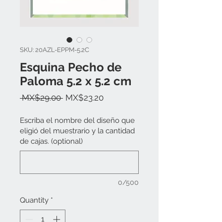
SKU: 20AZL-EPPM-5.2C
Esquina Pecho de
Paloma 5.2 x 5.2 cm
Regular
Sale
 MX$29.00 
MX$23.20
Price
Price
Escriba el nombre del diseño que
eligió del muestrario y la cantidad
de cajas. (optional)
0/500
Quantity
*